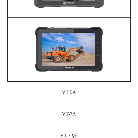
VT-5A
VT-7A
VT-7 ਪ੍ਰੋ