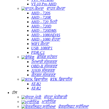
VT-10 Pro AHD
ਵਾਹਨ ਕੈਮਰਾ
AHD - 720S
AHD - 720R
AHD - 720 ਮਿਨੀ
AHD - 720D
AHD - 720DMS
AHD - 1080ADAS
AHD - 1080 ਦੋਹਰਾ
WIFI ਕੈਮਰਾ
USB_1080P1
PDR-C1
ਡੌਕਿੰਗ ਸਟੇਸ਼ਨ
ਮਿਆਰੀ ਸੰਸਕਰਣ
OBD-II ਸੰਸਕਰਣ
J1939 ਸੰਸਕਰਣ
ਕੈਨਬਸ ਸੰਸਕਰਣ
RTK ਡਿਵਾਈਸ
AT-B2
AT-R2
ਹੱਲ
ਸ਼ੁੱਧਤਾ ਖੇਤੀਬਾੜੀ
ਮਾਈਨਿੰਗ
ਫੋਰਕਲਿਫਟ ਸੁਰੱਖਿਆ