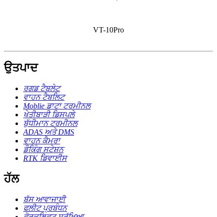
VT-10Pro
ਉਤਪਾਦ
ਰਗਡ ਟੈਬਲੇਟ
ਵਾਹਨ ਟੈਬਲਿਟ
Moblie ਡਾਟਾ ਟਰਮੀਨਲ
ਖੇਤੀਬਾੜੀ ਡਿਸਪਲੇ
ਬੁੱਧੀਮਾਨ ਟਰਮੀਨਲ
ADAS ਅਤੇ DMS
ਵਾਹਨ ਕੈਮਰਾ
ਡੌਕਿੰਗ ਸਟੇਸ਼ਨ
RTK ਡਿਵਾਈਸ
ਹੱਲ
ਬੱਸ ਆਵਾਜਾਈ
ਫਲੀਟ ਪ੍ਰਬੰਧਨ
ਫੋਰਕਲਿਫਟ ਸੁਰੱਖਿਆ