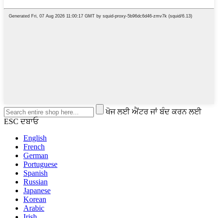
ਖੋਜ ਲਈ ਐਂਟਰ ਜਾਂ ਬੰਦ ਕਰਨ ਲਈ
ESC ਦਬਾਓ
English
French
German
Portuguese
Spanish
Russian
Japanese
Korean
Arabic
Irish