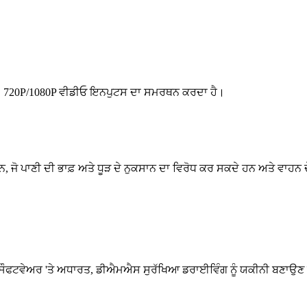
HD 720P/1080P ਵੀਡੀਓ ਇਨਪੁਟਸ ਦਾ ਸਮਰਥਨ ਕਰਦਾ ਹੈ।
ਹਨ, ਜੋ ਪਾਣੀ ਦੀ ਭਾਫ਼ ਅਤੇ ਧੂੜ ਦੇ ਨੁਕਸਾਨ ਦਾ ਵਿਰੋਧ ਕਰ ਸਕਦੇ ਹਨ ਅਤੇ ਵਾਹ
ਫਟਵੇਅਰ 'ਤੇ ਅਧਾਰਤ, ਡੀਐਮਐਸ ਸੁਰੱਖਿਆ ਡਰਾਈਵਿੰਗ ਨੂੰ ਯਕੀਨੀ ਬਣਾਉਣ ਲਈ