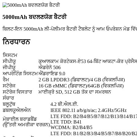
5000mAh ਬਦਲਣਯੋਗ ਬੈਟਰੀ
ਬਿਲਟ-ਇਨ 5000mAh ਲੀ-ਪੋਲੀਮਰ ਬੈਟਰੀ ਟੈਬਲੇਟ ਨੂੰ ਆਮ ਓਪਰੇਸ਼ਨ ਮੋਡ ਵਿੱਚ 
ਨਿਰਧਾਰਨ
ਸਿਸਟਮ
ਸੀਪੀਯੂ
ਕੁਆਲਕਾਮ ਕੋਰਟੇਕਸ-ਏ53 64-ਬਿੱਟ ਆਕਟਾ-ਕੋਰ ਪ੍ਰੋਸੈ
ਜੀਪੀਯੂ
ਐਡਰੇਨੋ 506
ਆਪਰੇਟਿੰਗ ਸਿਸਟਮ
ਐਂਡਰਾਇਡ 9.0
ਰੈਮ
2 GB LPDDR3 (ਡਿਫਾਲਟ)/4 GB (ਵਿਕਲਪਿਕ)
ਸਟੋਰੇਜ
16 GB eMMC (ਡਿਫਾਲਟ)/64GB (ਵਿਕਲਪਿਕ)
ਸਟੋਰੇਜ ਵਿਸਤਾਰ
ਮਾਈਕ੍ਰੋ SD, 512 GB ਤੱਕ ਦਾ ਸਮਰਥਨ
ਸੰਚਾਰ
ਬਲੂਟੁੱਥ
4.2 ਬੀ.ਐਲ.ਈ.
ਡਬਲਯੂਐਲਐਨ
IEEE 802.11 a/b/g/n/ac; 2.4GHz/5GHz
LTE FDD: B2/B4/B5/B7/B12/B13/B14/B1
ਮੋਬਾਈਲ ਬਰਾਡਬੈਂਡ
LTE TDD: B41
(ਉੱਤਰੀ ਅਮਰੀਕਾ ਵਰਜ਼ਨ)
WCDMA: B2/B4/B5
LTE FDD: B1/B2/B3/B4/B5/B7/B8/B20/B