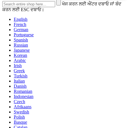
ਖੋਜ ਕਰਨ ਲਈ ਐਂਟਰ ਦਬਾਓ ਜਾਂ ਬੰਦ
ਕਰਨ ਲਈ ESC ਦਬਾਓ।
English
French
German
Portuguese
Spanish
Russian
Japanese
Korean
Arabic
Irish
Greek
Turkish
Italian
Danish
Romanian
Indonesian
Czech
Afrikaans
Swedish
Polish
Basque
Catalan