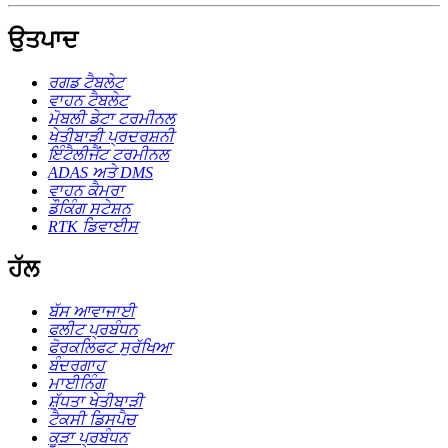
ਉਤਪਾਦ
ਰਗਡ ਟੈਬਲੇਟ
ਵਾਹਨ ਟੈਬਲੇਟ
ਮੋਬਲੀ ਡੇਟਾ ਟਰਮੀਨਲ
ਖੇਤੀਬਾੜੀ ਪ੍ਰਦਰਸ਼ਨੀ
ਇੰਟੈਲੀਜੈਂਟ ਟਰਮੀਨਲ
ADAS ਅਤੇ DMS
ਵਾਹਨ ਕੈਮਰਾ
ਡੌਕਿੰਗ ਸਟੇਸ਼ਨ
RTK ਡਿਵਾਈਸ
ਹੱਲ
ਬੱਸ ਆਵਾਜਾਈ
ਫਲੀਟ ਪ੍ਰਬੰਧਨ
ਫੋਰਕਲਿਫਟ ਸੁਰੱਖਿਆ
ਬੰਦਰਗਾਹ
ਮਾਈਨਿੰਗ
ਸ਼ੁੱਧਤਾ ਖੇਤੀਬਾੜੀ
ਟੈਕਸੀ ਡਿਸਪੈਚ
ਕੂੜਾ ਪ੍ਰਬੰਧਨ