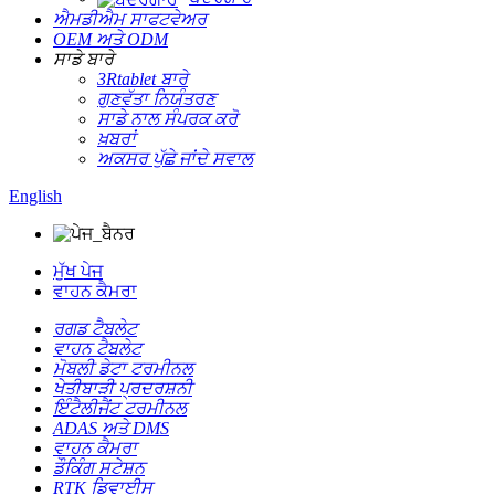
ਐਮਡੀਐਮ ਸਾਫਟਵੇਅਰ
OEM ਅਤੇ ODM
ਸਾਡੇ ਬਾਰੇ
3Rtablet ਬਾਰੇ
ਗੁਣਵੱਤਾ ਨਿਯੰਤਰਣ
ਸਾਡੇ ਨਾਲ ਸੰਪਰਕ ਕਰੋ
ਖ਼ਬਰਾਂ
ਅਕਸਰ ਪੁੱਛੇ ਜਾਂਦੇ ਸਵਾਲ
English
ਮੁੱਖ ਪੇਜ
ਵਾਹਨ ਕੈਮਰਾ
ਰਗਡ ਟੈਬਲੇਟ
ਵਾਹਨ ਟੈਬਲੇਟ
ਮੋਬਲੀ ਡੇਟਾ ਟਰਮੀਨਲ
ਖੇਤੀਬਾੜੀ ਪ੍ਰਦਰਸ਼ਨੀ
ਇੰਟੈਲੀਜੈਂਟ ਟਰਮੀਨਲ
ADAS ਅਤੇ DMS
ਵਾਹਨ ਕੈਮਰਾ
ਡੌਕਿੰਗ ਸਟੇਸ਼ਨ
RTK ਡਿਵਾਈਸ