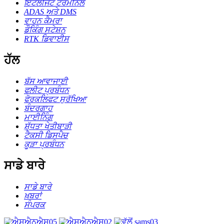
ਇੰਟੈਲੀਜੈਂਟ ਟਰਮੀਨਲ
ADAS ਅਤੇ DMS
ਵਾਹਨ ਕੈਮਰਾ
ਡੌਕਿੰਗ ਸਟੇਸ਼ਨ
RTK ਡਿਵਾਈਸ
ਹੱਲ
ਬੱਸ ਆਵਾਜਾਈ
ਫਲੀਟ ਪ੍ਰਬੰਧਨ
ਫੋਰਕਲਿਫਟ ਸੁਰੱਖਿਆ
ਬੰਦਰਗਾਹ
ਮਾਈਨਿੰਗ
ਸ਼ੁੱਧਤਾ ਖੇਤੀਬਾੜੀ
ਟੈਕਸੀ ਡਿਸਪੈਚ
ਕੂੜਾ ਪ੍ਰਬੰਧਨ
ਸਾਡੇ ਬਾਰੇ
ਸਾਡੇ ਬਾਰੇ
ਖ਼ਬਰਾਂ
ਸੰਪਰਕ