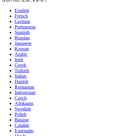
ਕਰਨ ਲਈ ESC ਦਬਾਓ।
English
French
German
Portuguese
Spanish
Russian
Japanese
Korean
Arabic
Irish
Greek
Turkish
Italian
Danish
Romanian
Indonesian
Czech
Afrikaans
Swedish
Polish
Basque
Catalan
Esperanto